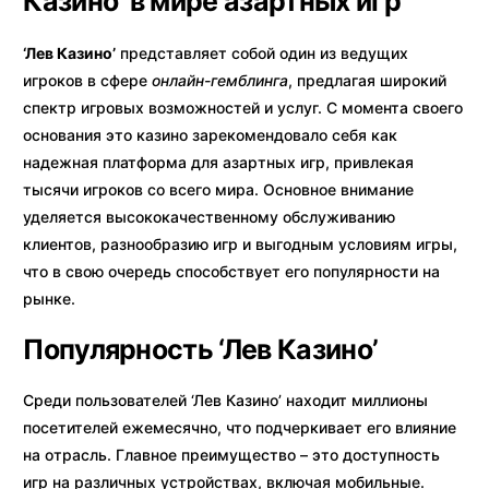
Казино’ в мире азартных игр
‘Лев Казино’
представляет собой один из ведущих
игроков в сфере
онлайн-гемблинга
, предлагая широкий
спектр игровых возможностей и услуг. С момента своего
основания это казино зарекомендовало себя как
надежная платформа для азартных игр, привлекая
тысячи игроков со всего мира. Основное внимание
уделяется высококачественному обслуживанию
клиентов, разнообразию игр и выгодным условиям игры,
что в свою очередь способствует его популярности на
рынке.
Популярность ‘Лев Казино’
Среди пользователей ‘Лев Казино’ находит миллионы
посетителей ежемесячно, что подчеркивает его влияние
на отрасль. Главное преимущество – это доступность
игр на различных устройствах, включая мобильные.