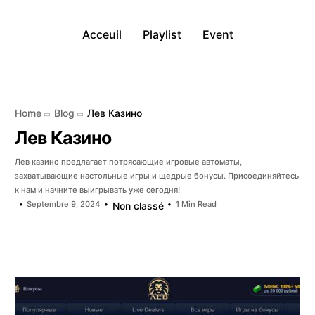
Acceuil
Playlist
Event
Home
Blog
Лев Казино
Лев Казино
Лев казино предлагает потрясающие игровые автоматы,
захватывающие настольные игры и щедрые бонусы. Присоединяйтесь
к нам и начните выигрывать уже сегодня!
Septembre 9, 2024
1 Min Read
Non classé