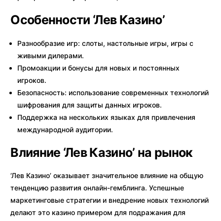
Особенности ‘Лев Казино’
Разнообразие игр: слоты, настольные игры, игры с
живыми дилерами.
Промоакции и бонусы для новых и постоянных
игроков.
Безопасность: использование современных технологий
шифрования для защиты данных игроков.
Поддержка на нескольких языках для привлечения
международной аудитории.
Влияние ‘Лев Казино’ на рынок
‘Лев Казино’ оказывает значительное влияние на общую
тенденцию развития онлайн-гемблинга. Успешные
маркетинговые стратегии и внедрение новых технологий
делают это казино примером для подражания для