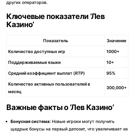
других операторов.
Ключевые показатели ‘Лев
Казино’
Показатель
Значение
Количество доступных игр
1000+
Поддерживаемые языки
10+
Средний коэффициент выплат (RTP)
95%
Количество активных пользователей в
300,000+
месяц
Важные факты о ‘Лев Казино’
Бонусная система:
Новые игроки могут получить
щедрые бонусы на первый депозит, что увеличивает их