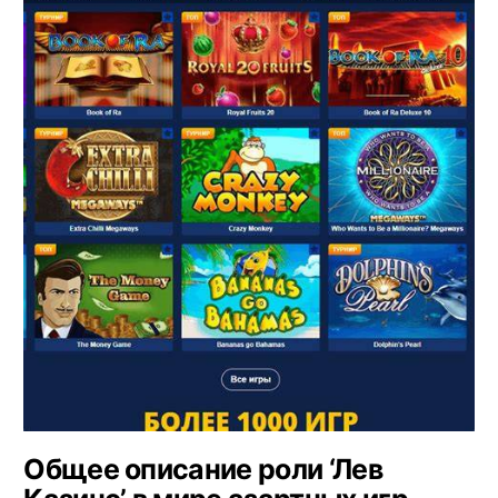
Общее описание роли ‘Лев