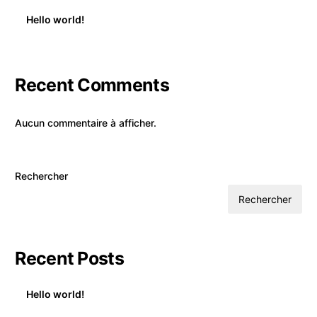
Hello world!
Recent Comments
Aucun commentaire à afficher.
Rechercher
Rechercher
Recent Posts
Hello world!