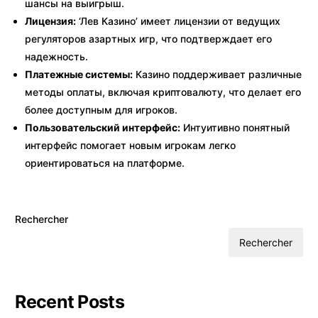
шансы на выигрыш.
Лицензия:
‘Лев Казино’ имеет лицензии от ведущих
регуляторов азартных игр, что подтверждает его
надежность.
Платежные системы:
Казино поддерживает различные
методы оплаты, включая криптовалюту, что делает его
более доступным для игроков.
Пользовательский интерфейс:
Интуитивно понятный
интерфейс помогает новым игрокам легко
ориентироваться на платформе.
Rechercher
Rechercher
Recent Posts