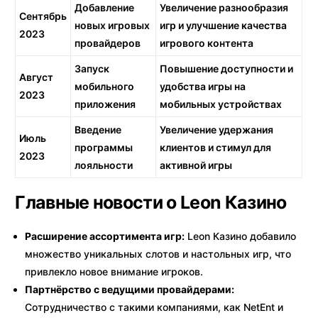
Добавление
Увеличение разнообразия
Сентябрь
новых игровых
игр и улучшение качества
2023
провайдеров
игрового контента
Запуск
Повышение доступности и
Август
мобильного
удобства игры на
2023
приложения
мобильных устройствах
Введение
Увеличение удержания
Июль
программы
клиентов и стимул для
2023
лояльности
активной игры
Главные новости о Leon Казино
Расширение ассортимента игр:
Leon Казино добавило
множество уникальных слотов и настольных игр, что
привлекло новое внимание игроков.
Партнёрство с ведущими провайдерами:
Сотрудничество с такими компаниями, как NetEnt и