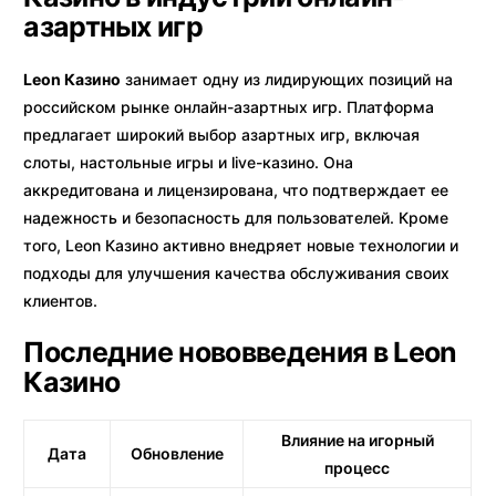
азартных игр
Leon Казино
занимает одну из лидирующих позиций на
российском рынке онлайн-азартных игр. Платформа
предлагает широкий выбор азартных игр, включая
слоты, настольные игры и live-казино. Она
аккредитована и лицензирована, что подтверждает ее
надежность и безопасность для пользователей. Кроме
того, Leon Казино активно внедряет новые технологии и
подходы для улучшения качества обслуживания своих
клиентов.
Последние нововведения в Leon
Казино
Влияние на игорный
Дата
Обновление
процесс