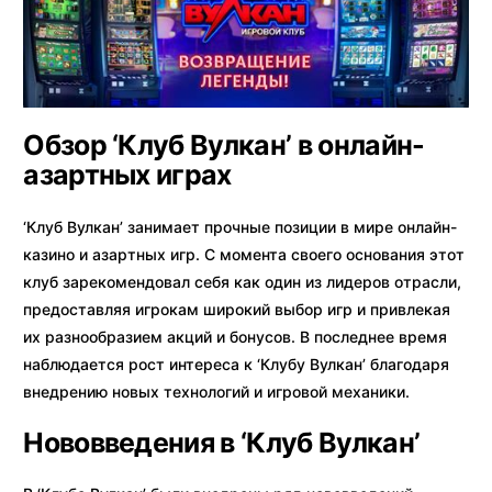
Обзор ‘Клуб Вулкан’ в онлайн-
азартных играх
‘Клуб Вулкан’ занимает прочные позиции в мире онлайн-
казино и азартных игр. С момента своего основания этот
клуб зарекомендовал себя как один из лидеров отрасли,
предоставляя игрокам широкий выбор игр и привлекая
их разнообразием акций и бонусов. В последнее время
наблюдается рост интереса к ‘Клубу Вулкан’ благодаря
внедрению новых технологий и игровой механики.
Нововведения в ‘Клуб Вулкан’