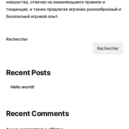
новшества, отвечая на изменяющиеся правила и
тенденции, а также предлагая игрокам разнообразный и
безопасный игровой опыт.
Rechercher
Rechercher
Recent Posts
Hello world!
Recent Comments