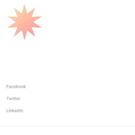
Mounir Elhadj
Follow Us
Facebook
Twitter
LinkedIn