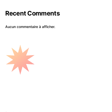
Recent Comments
Aucun commentaire à afficher.
Mounir Elhadj
Follow Us