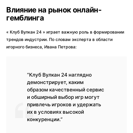
Влияние на рынок онлайн-
гемблинга
« Клуб Вулкан 24 » играет важную роль в формировании
трендов индустрии. По словам эксперта в области
игорного бизнеса, Ивана Петрова:
“Клуб Вулкан 24 наглядно
демонстрирует, каким
образом качественный сервис
и обширный выбор игр могут
привлечь игроков и удержать
их в условиях высокой
конкуренции.”