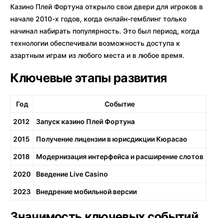
Казино Плей Фортуна открыло свои двери для игроков в
начале 2010-х годов, когда онлайн-гемблинг только
начинал набирать популярность. Это был период, когда
технологии обеспечивали возможность доступа к
азартным играм из любого места и в любое время.
Ключевые этапы развития
Год
Событие
2012
Запуск казино Плей Фортуна
2015
Получение лицензии в юрисдикции Кюрасао
2018
Модернизация интерфейса и расширение слотов
2020
Введение Live Casino
2023
Внедрение мобильной версии
Значимость ключевых событий