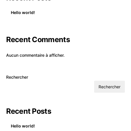
Hello world!
Recent Comments
Aucun commentaire à afficher.
Rechercher
Rechercher
Recent Posts
Hello world!