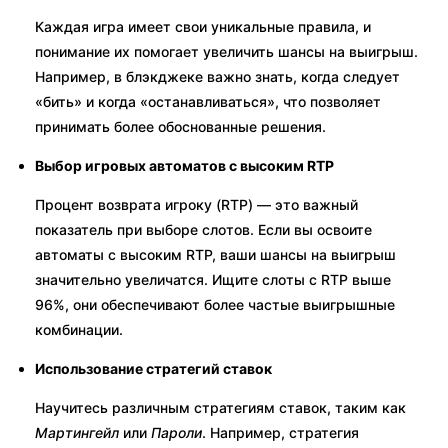
Каждая игра имеет свои уникальные правила, и
понимание их помогает увеличить шансы на выигрыш.
Например, в блэкджеке важно знать, когда следует
«бить» и когда «останавливаться», что позволяет
принимать более обоснованные решения.
Выбор игровых автоматов с высоким RTP
Процент возврата игроку (RTP) — это важный
показатель при выборе слотов. Если вы освоите
автоматы с высоким RTP, ваши шансы на выигрыш
значительно увеличатся. Ищите слоты с RTP выше
96%, они обеспечивают более частые выигрышные
комбинации.
Использование стратегий ставок
Научитесь различным стратегиям ставок, таким как
Мартингейл
или
Пароли
. Например, стратегия