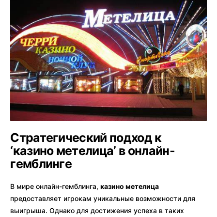
Стратегический подход к
‘казино метелица’ в онлайн-
гемблинге
В мире онлайн-гемблинга,
казино метелица
предоставляет игрокам уникальные возможности для
выигрыша. Однако для достижения успеха в таких