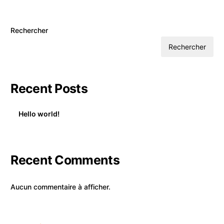
Rechercher
Rechercher
Recent Posts
Hello world!
Recent Comments
Aucun commentaire à afficher.