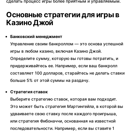
сделать процесс игры более приятным и управляемым.
Основные стратегии для игры в
Казино Джой
Банковский менеджмент
Управление своим банкроллом — это основа успешной
игры в любом казино, включая Казино Джой.
Определите сумму, которую вы готовы потратить, и
придерживайтесь ее. Например, если ваш банкролл
составляет 100 долларов, старайтесь не делать ставки
больше 5% от этой суммы на раздачу.
Стратегия ставок
Выберите стратегию ставок, которая вам подходит.
Это может быть
стратегия Мартингейла
, в которой вы
удваиваете свою ставку после каждого проигрыша,
или стратегия Фибоначчи, основанная на известной
последовательности. Например, если вы ставите 1