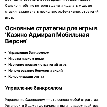
Однако, чтобы не потерять деньги и делать мудрые
ставки, важно знать несколько эффективных стратегий
игры.
Основные стратегии для игры в
‘Казино Адмирал Мобильная
Версия’
Управление банкроллом
Игра на низком доме
Изучение правил и стратегий игры
Использование бонусов и акций
Консолидация опыта
Управление банкроллом
Управление
банкроллом
— это основа любой стратегии.
Установите бюджет до начала игры и придерживайтесь