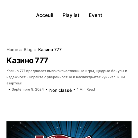
Acceuil
Playlist
Event
Home
Blog
Казино 777
Казино 777
Казино 777 предлагает высококачественные игры, щедрые бонусы и
надежность. Играйте с уверенностью и наслаждайтесь уникальным
азартом!
Septembre 9, 2024
1 Min Read
Non classé