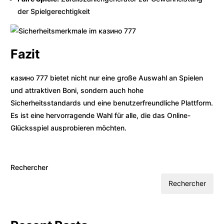
der Spielgerechtigkeit
Fazit
казино 777 bietet nicht nur eine große Auswahl an Spielen
und attraktiven Boni, sondern auch hohe
Sicherheitsstandards und eine benutzerfreundliche Plattform.
Es ist eine hervorragende Wahl für alle, die das Online-
Glücksspiel ausprobieren möchten.
Rechercher
Rechercher