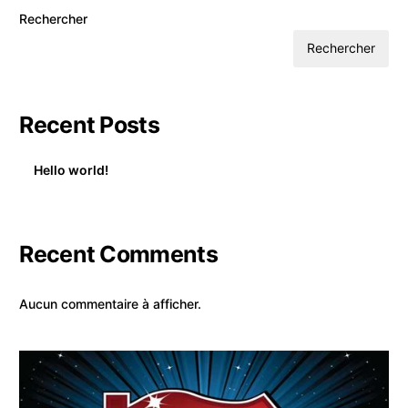
Rechercher
Rechercher
Recent Posts
Hello world!
Recent Comments
Aucun commentaire à afficher.