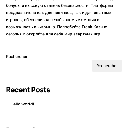
бонусы и высокую степень безопасности. Платформа
предназначена как для новичков, так и для опытных
игроков, обеспечивая незабываемые эмоции и
возможность выигрыша. Попробуйте Frank Казино
сегодня и откройте для себя мир азартных игр!
Rechercher
Rechercher
Recent Posts
Hello world!