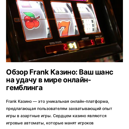
Обзор Frank Казино: Ваш шанс
на удачу в мире онлайн-
гемблинга
Frank Казино — это уникальная онлайн-платформа,
предлагающая пользователям захватывающий опыт
игры в азартные игры. Сердцем казино являются
игровые автоматы, которые манят игроков