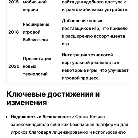
2015
мобильной
сайта для удобного доступа к
версии
играм с мобильных устройств.
Добавление новых
Расширение
поставщиков игр, что привело
2018
игровой
к расширению ассортимента
библиотеки
игр.
Интеграция технологий
Презентация
виртуальной реальности в
2020
новых
некоторые игры, что улучшает
технологий
игровой процесс.
Ключевые достижения и
изменения
Надежность и безопасность:
Франк Казино
зарекомендовало себя как безопасная платформа для
игроков благодаря лицензированию и использованию