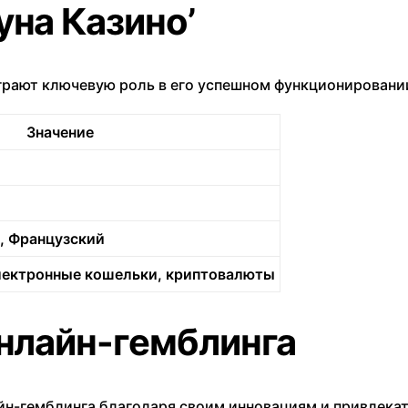
на Казино’
играют ключевую роль в его успешном функционировани
Значение
, Французский
лектронные кошельки, криптовалюты
онлайн-гемблинга
лайн-гемблинга благодаря своим инновациям и привлек