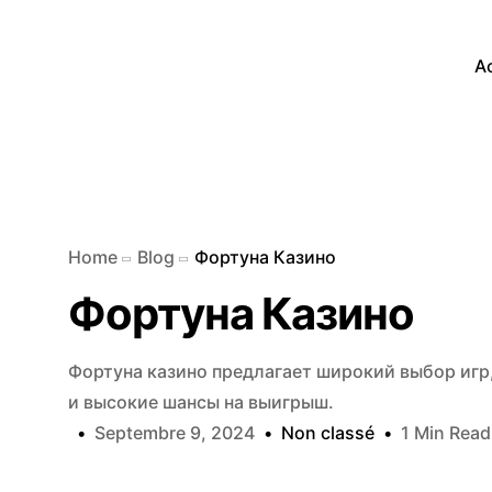
Ac
Home
Blog
Фортуна Казино
Фортуна Казино
Фортуна казино предлагает широкий выбор игр
и высокие шансы на выигрыш.
Septembre 9, 2024
Non classé
1 Min Read