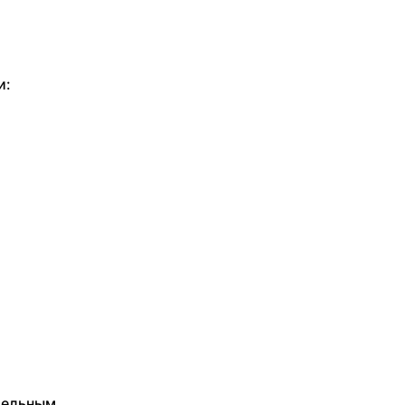
и:
ательным