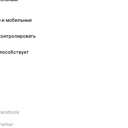
ы и мобильные
контролировать
способствует
Follow Us
Facebook
Twitter