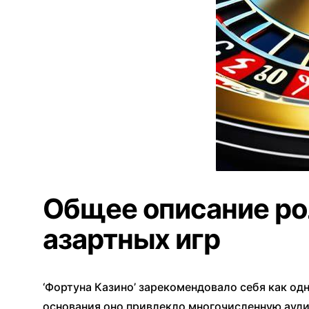
Общее описание рол
азартных игр
‘Фортуна Казино’ зарекомендовало себя как одн
основания оно привлекло многочисленную ауд