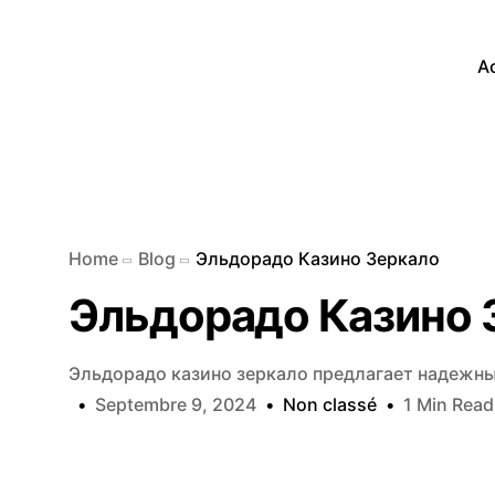
Ac
Home
Blog
Эльдорадо Казино Зеркало
Эльдорадо Казино 
Эльдорадо казино зеркало предлагает надежный
Septembre 9, 2024
Non classé
1 Min Read