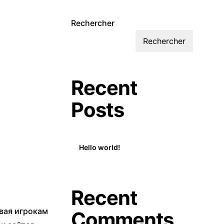
Rechercher
Rechercher
Recent
Posts
Hello world!
Recent
вая игрокам
Comments