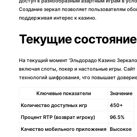
доступ к разнообразным азартным играм в усло
Создание зеркал позволяет пользователям обо
поддерживая интерес к казино.
Текущие состояние
На текущий момент ‘Эльдорадо Казино Зеркало
включая слоты, покер и настольные игры. Сай
технологий шифрования, что повышает доверие
Ключевые показатели
Значение
Количество доступных игр
450+
Процент RTP (возврат игроку)
96.5%
Качество мобильного приложения
Высокое