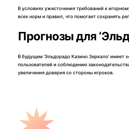
В условиях ужесточения требований к игорному
всех норм и правил, что помогает сохранять ре
Прогнозы для ‘Эльд
В будущем ‘Эльдорадо Казино Зеркало’ имеет 
пользователей и соблюдению законодательства.
увеличения доверия со стороны игроков.