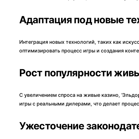
Адаптация под новые те
Интеграция новых технологий, таких как искус
оптимизировать процесс игры и создания конте
Рост популярности живы
С увеличением спроса на живые казино, ‘Эльд
игры с реальными дилерами, что делает проце
Ужесточение законодат