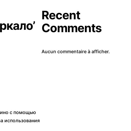
Recent
ркало’
Comments
Aucun commentaire à afficher.
зино с помощью
ва использования