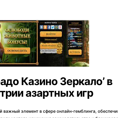
адо Казино Зеркало’ в
трии азартных игр
ой важный элемент в сфере онлайн-гемблинга, обеспечи