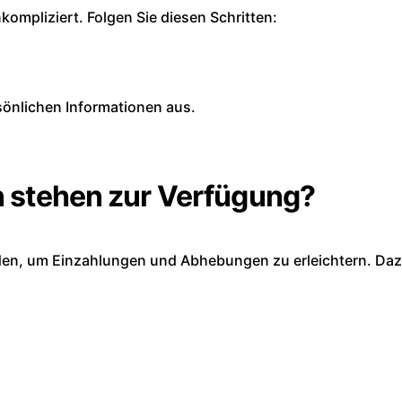
kompliziert. Folgen Sie diesen Schritten:
sönlichen Informationen aus.
 stehen zur Verfügung?
den, um Einzahlungen und Abhebungen zu erleichtern. Da