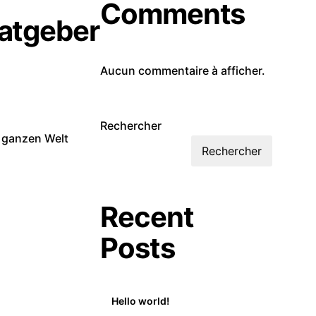
Comments
Ratgeber
Aucun commentaire à afficher.
Rechercher
r ganzen Welt
Rechercher
Recent
Posts
Hello world!