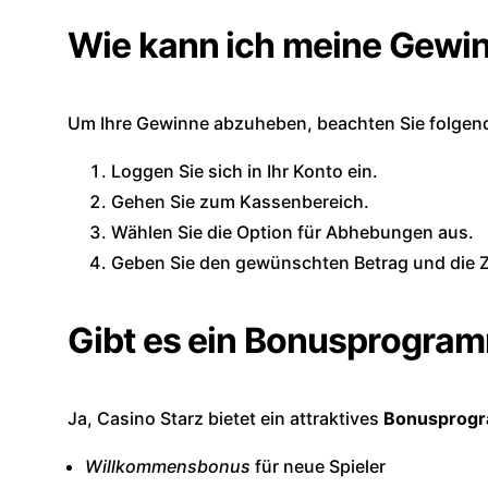
Wie kann ich meine Gewi
Um Ihre Gewinne abzuheben, beachten Sie folgend
Loggen Sie sich in Ihr Konto ein.
Gehen Sie zum Kassenbereich.
Wählen Sie die Option für Abhebungen aus.
Geben Sie den gewünschten Betrag und die 
Gibt es ein Bonusprogram
Ja, Casino Starz bietet ein attraktives
Bonusprog
Willkommensbonus
für neue Spieler