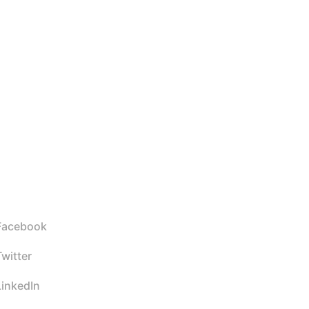
Follow Us
Facebook
Twitter
LinkedIn