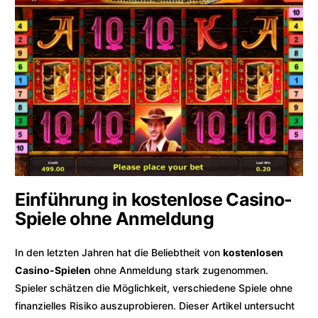
Einführung in kostenlose Casino-
Spiele ohne Anmeldung
In den letzten Jahren hat die Beliebtheit von
kostenlosen
Casino-Spielen
ohne Anmeldung stark zugenommen.
Spieler schätzen die Möglichkeit, verschiedene Spiele ohne
finanzielles Risiko auszuprobieren. Dieser Artikel untersucht