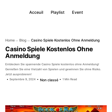
Acceuil
Playlist
Event
Home
Blog
Casino Spiele Kostenlos Ohne Anmeldung
Casino Spiele Kostenlos Ohne
Anmeldung
Entdecken Sie spannende Casino Spiele kostenlos ohne Anmeldung!
Genießen Sie eine Vielzahl von Spielen und gewinnen Sie ohne Risiko.
Jetzt ausprobieren!
Septembre 9, 2024
1 Min Read
Non classé