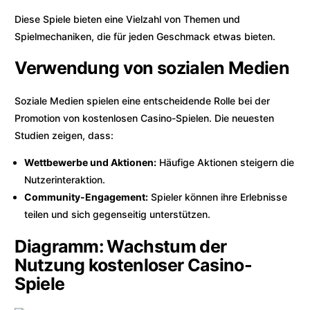
Diese Spiele bieten eine Vielzahl von Themen und
Spielmechaniken, die für jeden Geschmack etwas bieten.
Verwendung von sozialen Medien
Soziale Medien spielen eine entscheidende Rolle bei der
Promotion von kostenlosen Casino-Spielen. Die neuesten
Studien zeigen, dass:
Wettbewerbe und Aktionen:
Häufige Aktionen steigern die
Nutzerinteraktion.
Community-Engagement:
Spieler können ihre Erlebnisse
teilen und sich gegenseitig unterstützen.
Diagramm: Wachstum der
Nutzung kostenloser Casino-
Spiele