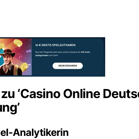
u ‘Casino Online Deuts
ung’
el-Analytikerin