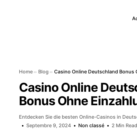
Ac
Home
Blog
Casino Online Deutschland Bonus 
Casino Online Deuts
Bonus Ohne Einzahl
Entdecken Sie die besten Online-Casinos in Deuts
Septembre 9, 2024
Non classé
2 Min Rea