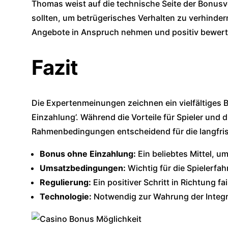
Thomas weist auf die technische Seite der Bonus
sollten, um betrügerisches Verhalten zu verhinder
Angebote in Anspruch nehmen und positiv bewert
Fazit
Die Expertenmeinungen zeichnen ein vielfältiges 
Einzahlung’. Während die Vorteile für Spieler und d
Rahmenbedingungen entscheidend für die langfri
Bonus ohne Einzahlung:
Ein beliebtes Mittel, u
Umsatzbedingungen:
Wichtig für die Spielerfa
Regulierung:
Ein positiver Schritt in Richtung fai
Technologie:
Notwendig zur Wahrung der Integ