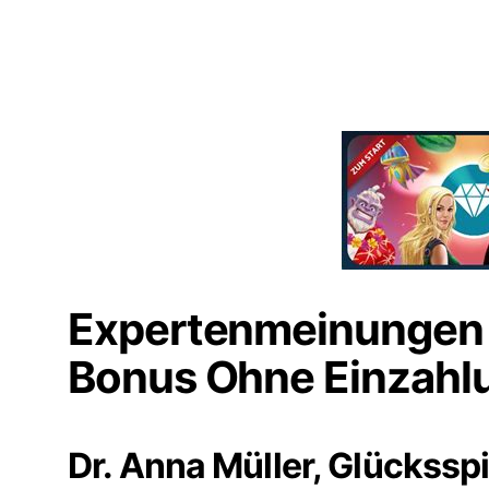
Expertenmeinungen z
Bonus Ohne Einzahl
Dr. Anna Müller, Glücksspi