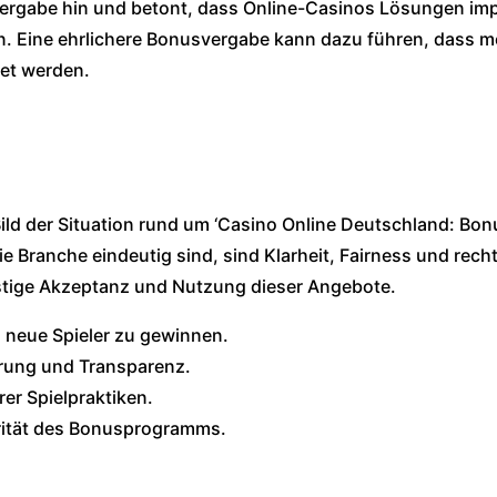
vergabe hin und betont, dass Online-Casinos Lösungen im
n. Eine ehrlichere Bonusvergabe kann dazu führen, dass me
et werden.
Bild der Situation rund um ‘Casino Online Deutschland: Bo
ie Branche eindeutig sind, sind Klarheit, Fairness und recht
stige Akzeptanz und Nutzung dieser Angebote.
m neue Spieler zu gewinnen.
hrung und Transparenz.
rer Spielpraktiken.
rität des Bonusprogramms.