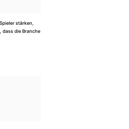
Spieler stärken,
, dass die Branche