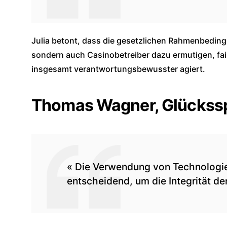
Julia betont, dass die gesetzlichen Rahmenbedingu
sondern auch Casinobetreiber dazu ermutigen, fa
insgesamt verantwortungsbewusster agiert.
Thomas Wagner, Glückssp
« Die Verwendung von Technologi
entscheidend, um die Integrität d