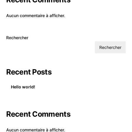
Aucun commentaire à afficher.
Rechercher
Rechercher
Recent Posts
Hello world!
Recent Comments
Aucun commentaire à afficher.