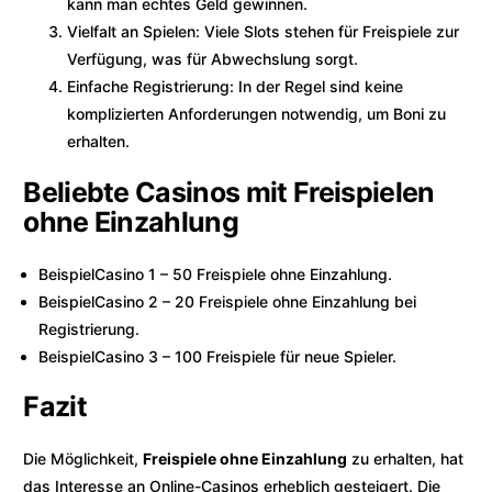
kann man echtes Geld gewinnen.
Vielfalt an Spielen: Viele Slots stehen für Freispiele zur
Verfügung, was für Abwechslung sorgt.
Einfache Registrierung: In der Regel sind keine
komplizierten Anforderungen notwendig, um Boni zu
erhalten.
Beliebte Casinos mit Freispielen
ohne Einzahlung
BeispielCasino 1
– 50 Freispiele ohne Einzahlung.
BeispielCasino 2
– 20 Freispiele ohne Einzahlung bei
Registrierung.
BeispielCasino 3
– 100 Freispiele für neue Spieler.
Fazit
Die Möglichkeit,
Freispiele ohne Einzahlung
zu erhalten, hat
das Interesse an Online-Casinos erheblich gesteigert. Die