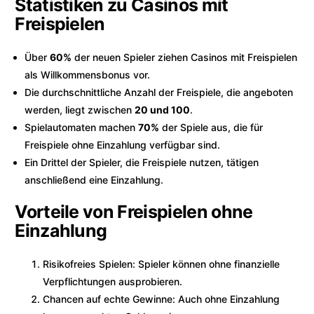
Statistiken zu Casinos mit
Freispielen
Über
60%
der neuen Spieler ziehen Casinos mit Freispielen
als Willkommensbonus vor.
Die durchschnittliche Anzahl der Freispiele, die angeboten
werden, liegt zwischen
20 und 100
.
Spielautomaten machen
70%
der Spiele aus, die für
Freispiele ohne Einzahlung verfügbar sind.
Ein Drittel der Spieler, die Freispiele nutzen, tätigen
anschließend eine Einzahlung.
Vorteile von Freispielen ohne
Einzahlung
Risikofreies Spielen: Spieler können ohne finanzielle
Verpflichtungen ausprobieren.
Chancen auf echte Gewinne: Auch ohne Einzahlung