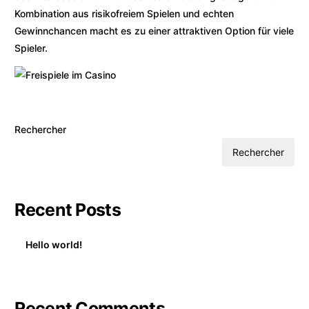
Kombination aus risikofreiem Spielen und echten
Gewinnchancen macht es zu einer attraktiven Option für viele
Spieler.
Rechercher
Rechercher
Recent Posts
Hello world!
Recent Comments