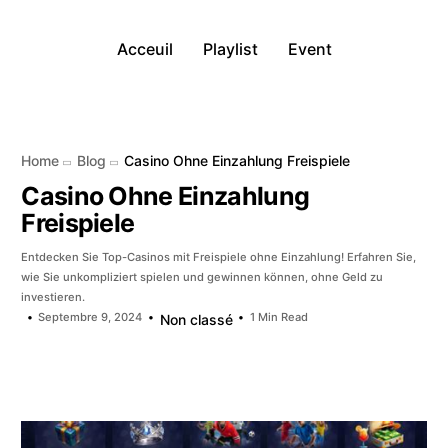
Acceuil
Playlist
Event
Home
Blog
Casino Ohne Einzahlung Freispiele
Casino Ohne Einzahlung
Freispiele
Entdecken Sie Top-Casinos mit Freispiele ohne Einzahlung! Erfahren Sie,
wie Sie unkompliziert spielen und gewinnen können, ohne Geld zu
investieren.
Septembre 9, 2024
1 Min Read
Non classé