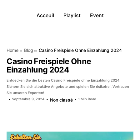
Acceuil
Playlist
Event
Home
Blog
Casino Freispiele Ohne Einzahlung 2024
Casino Freispiele Ohne
Einzahlung 2024
Entdecken Sie die besten Casino Freispiele ohne Einzahlung 2024!
Sichern Sie sich attraktive Angebote und spielen Sie risikofrei. Vertrauen
Sie unseren Experten!
Septembre 9, 2024
1 Min Read
Non classé