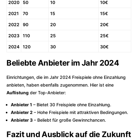
2020
50
10
10€
2021
70
15
15€
2022
90
20
20€
2023
110
25
25€
2024
120
30
30€
Beliebte Anbieter im Jahr 2024
Einrichtungen, die im Jahr 2024 Freispiele ohne Einzahlung
anbieten, haben ebenfalls zugenommen. Hier ist eine
Auflistung
der Top-Anbieter:
Anbieter 1
– Bietet 30 Freispiele ohne Einzahlung.
Anbieter 2
– Hohe Freispiele mit attraktiven Bedingungen.
Anbieter 3
– Beliebt für große Gewinnchancen.
Fazit und Ausblick auf die Zukunft