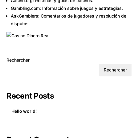
Casino.org
: Reseñas y guías de casinos.
Gambling.com
: Información sobre juegos y estrategias.
AskGamblers
: Comentarios de jugadores y resolución de
disputas.
Rechercher
Rechercher
Recent Posts
Hello world!