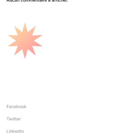
Mounir Elhadj
Follow Us
Facebook
Twitter
LinkedIn