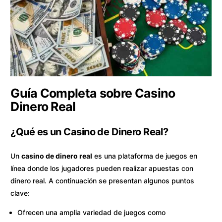
Guía Completa sobre Casino
Dinero Real
¿Qué es un Casino de Dinero Real?
Un
casino de dinero real
es una plataforma de juegos en
línea donde los jugadores pueden realizar apuestas con
dinero real. A continuación se presentan algunos puntos
clave:
Ofrecen una amplia variedad de juegos como