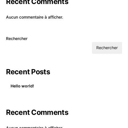
Recent Comments
Aucun commentaire à afficher.
Rechercher
Rechercher
Recent Posts
Hello world!
Recent Comments
Aucun commentaire à afficher.