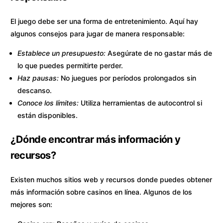
El juego debe ser una forma de entretenimiento. Aquí hay
algunos consejos para jugar de manera responsable:
Establece un presupuesto:
Asegúrate de no gastar más de
lo que puedes permitirte perder.
Haz pausas:
No juegues por períodos prolongados sin
descanso.
Conoce los límites:
Utiliza herramientas de autocontrol si
están disponibles.
¿Dónde encontrar más información y
recursos?
Existen muchos sitios web y recursos donde puedes obtener
más información sobre casinos en línea. Algunos de los
mejores son: