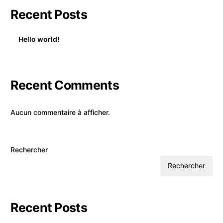
Recent Posts
Hello world!
Recent Comments
Aucun commentaire à afficher.
Rechercher
Rechercher
Recent Posts