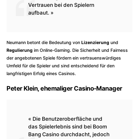
Vertrauen bei den Spielern
aufbaut. »
Neumann betont die Bedeutung von
Lizenzierung
und
Regulierung
im Online-Gaming. Die Sicherheit und Fairness
der angebotenen Spiele fördern ein vertrauenswürdiges
Umfeld für die Spieler und sind entscheidend für den
langfristigen Erfolg eines Casinos.
Peter Klein, ehemaliger Casino-Manager
« Die Benutzeroberfläche und
das Spielerlebnis sind bei Boom
Bang Casino durchdacht, jedoch