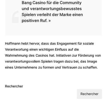
Bang Casino für die Community
und verantwortungsbewusstes
Spielen verleiht der Marke einen
positiven Ruf. »
Hoffmann hebt hervor, dass das Engagement für soziale
Verantwortung einen wichtigen Einfluss auf die
Wahrnehmung des Casinos hat. Initiativen zur Förderung von
verantwortungsvollem Spielen tragen dazu bei, das Image
eines Unternehmens zu formen und Vertrauen zu schaffen.
Rechercher
Rechercher