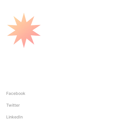
Mounir Elhadj
Follow Us
Facebook
Twitter
LinkedIn