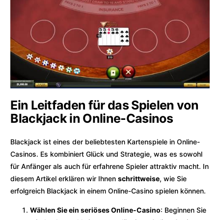
Ein Leitfaden für das Spielen von
Blackjack in Online-Casinos
Blackjack ist eines der beliebtesten Kartenspiele in Online-
Casinos. Es kombiniert Glück und Strategie, was es sowohl
für Anfänger als auch für erfahrene Spieler attraktiv macht. In
diesem Artikel erklären wir Ihnen
schrittweise
, wie Sie
erfolgreich Blackjack in einem Online-Casino spielen können.
Wählen Sie ein seriöses Online-Casino
: Beginnen Sie