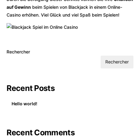
auf Gewinn
beim Spielen von Blackjack in einem Online-
Casino erhöhen. Viel Glück und viel Spaß beim Spielen!
Rechercher
Rechercher
Recent Posts
Hello world!
Recent Comments