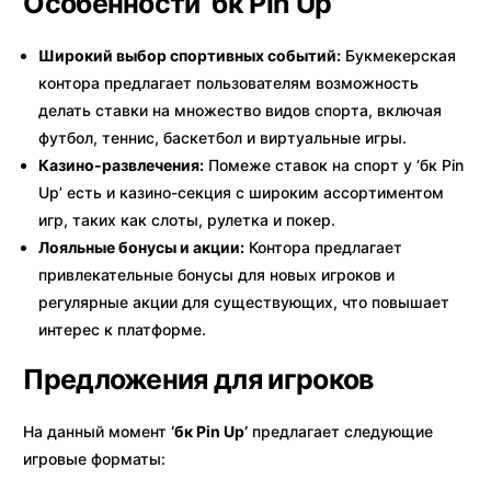
Особенности ‘бк Pin Up’
Широкий выбор спортивных событий:
Букмекерская
контора предлагает пользователям возможность
делать ставки на множество видов спорта, включая
футбол, теннис, баскетбол и виртуальные игры.
Казино-развлечения:
Помеже ставок на спорт у ‘бк Pin
Up’ есть и казино-секция с широким ассортиментом
игр, таких как слоты, рулетка и покер.
Лояльные бонусы и акции:
Контора предлагает
привлекательные бонусы для новых игроков и
регулярные акции для существующих, что повышает
интерес к платформе.
Предложения для игроков
На данный момент
‘бк Pin Up’
предлагает следующие
игровые форматы: