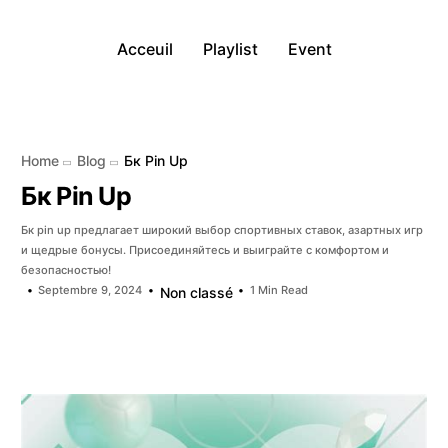
Acceuil
Playlist
Event
Home
Blog
Бк Pin Up
Бк Pin Up
Бк pin up предлагает широкий выбор спортивных ставок, азартных игр
и щедрые бонусы. Присоединяйтесь и выиграйте с комфортом и
безопасностью!
Septembre 9, 2024
1 Min Read
Non classé