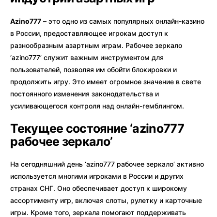
Azino777
– это одно из самых популярных онлайн-казино
в России, предоставляющее игрокам доступ к
разнообразным азартным играм. Рабочее зеркало
‘azino777’ служит важным инструментом для
пользователей, позволяя им обойти блокировки и
продолжить игру. Это имеет огромное значение в свете
постоянного изменения законодательства и
усиливающегося контроля над онлайн-гемблингом.
Текущее состояние ‘azino777
рабочее зеркало’
На сегодняшний день ‘azino777 рабочее зеркало’ активно
используется многими игроками в России и других
странах СНГ. Оно обеспечивает доступ к широкому
ассортименту игр, включая слоты, рулетку и карточные
игры. Кроме того, зеркала помогают поддерживать