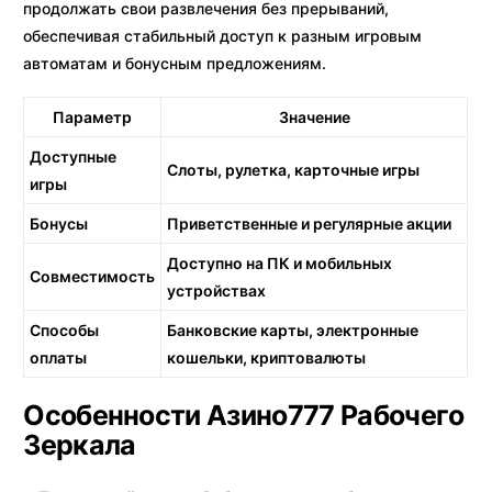
продолжать свои развлечения без прерываний,
обеспечивая стабильный доступ к разным игровым
автоматам и бонусным предложениям.
Параметр
Значение
Доступные
Слоты, рулетка, карточные игры
игры
Бонусы
Приветственные и регулярные акции
Доступно на ПК и мобильных
Совместимость
устройствах
Способы
Банковские карты, электронные
оплаты
кошельки, криптовалюты
Особенности Азино777 Рабочего
Зеркала