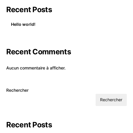
Recent Posts
Hello world!
Recent Comments
Aucun commentaire à afficher.
Rechercher
Rechercher
Recent Posts