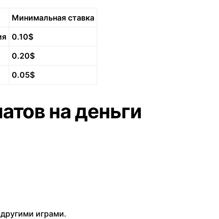
Минимальная ставка
ия
0.10$
0.20$
0.05$
атов на деньги
 другими играми.