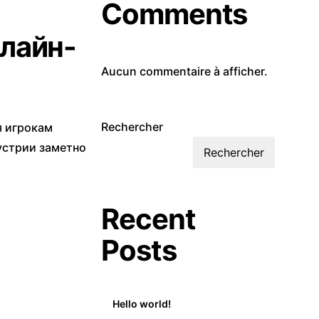
Comments
нлайн-
Aucun commentaire à afficher.
Rechercher
я игрокам
устрии заметно
Rechercher
Recent
Posts
Hello world!