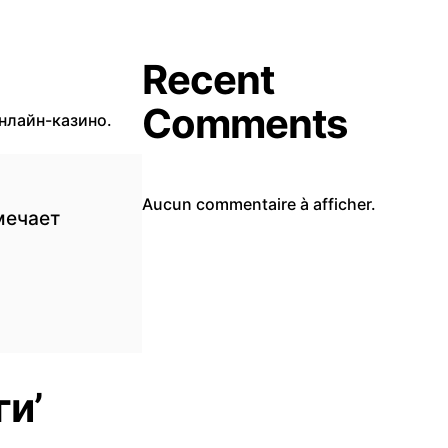
Recent
Comments
нлайн-казино.
Aucun commentaire à afficher.
мечает
и’