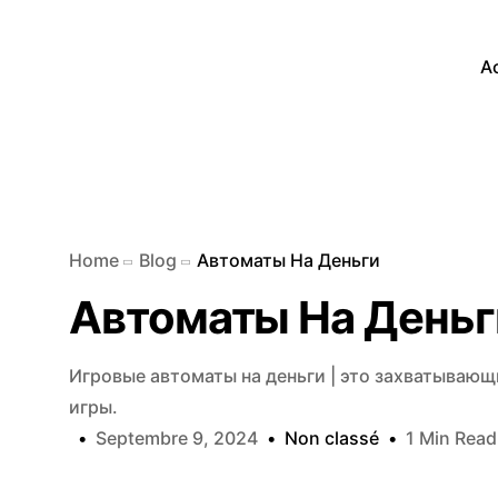
Ac
Home
Blog
Автоматы На Деньги
Автоматы На Деньг
Игровые автоматы на деньги | это захватывающ
игры.
Septembre 9, 2024
Non classé
1 Min Read