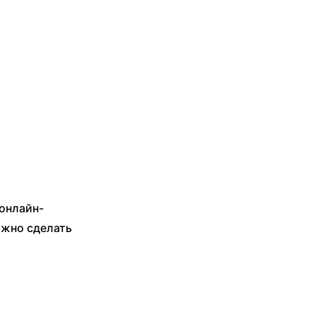
онлайн-
ожно сделать