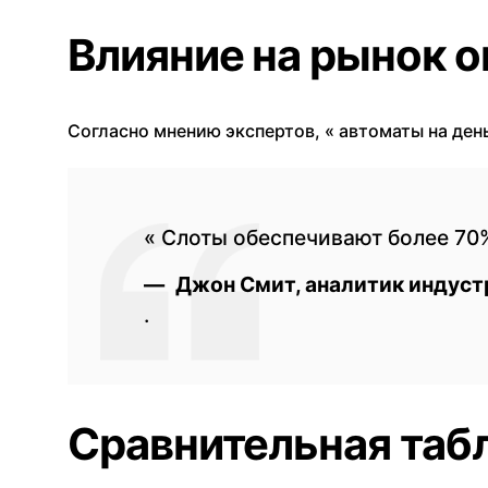
Влияние на рынок 
Согласно мнению экспертов, « автоматы на ден
« Слоты обеспечивают более 70
Джон Смит, аналитик индуст
.
Сравнительная табл