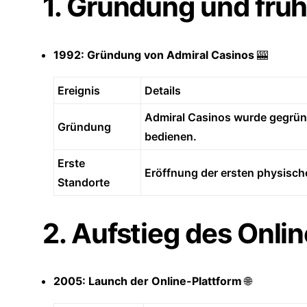
1. Gründung und früh
1992: Gründung von Admiral Casinos
🎰
Ereignis
Details
Admiral Casinos wurde gegrün
Gründung
bedienen.
Erste
Eröffnung der ersten physische
Standorte
2. Aufstieg des Onli
2005: Launch der Online-Plattform
🌐