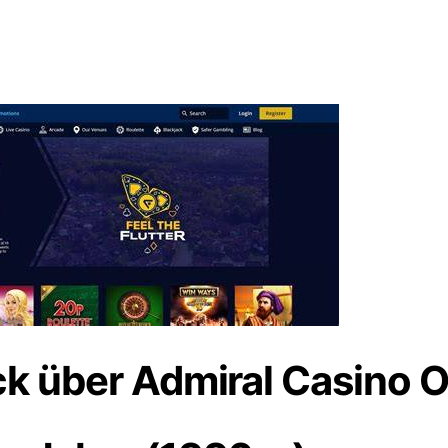
ck über Admiral Casino O