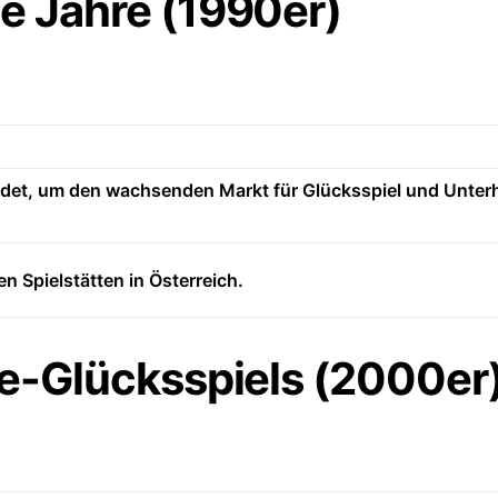
e Jahre (1990er)
det, um den wachsenden Markt für Glücksspiel und Unter
n Spielstätten in Österreich.
ne-Glücksspiels (2000er