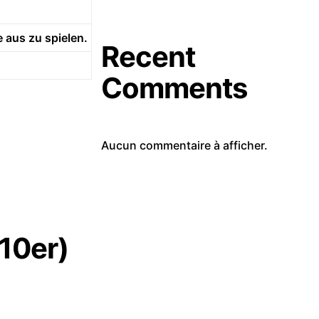
e aus zu spielen.
Recent
Comments
Aucun commentaire à afficher.
10er)