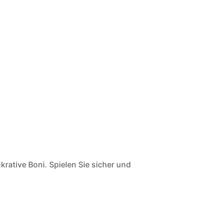
krative Boni. Spielen Sie sicher und