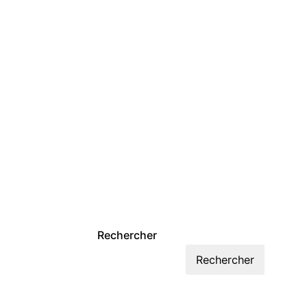
Rechercher
Rechercher