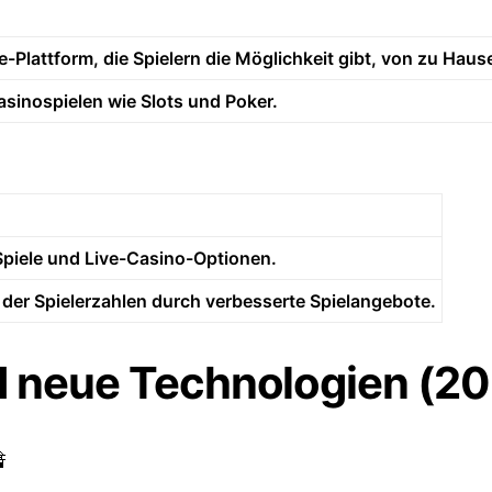
e-Plattform, die Spielern die Möglichkeit gibt, von zu Haus
sinospielen wie Slots und Poker.
Spiele und Live-Casino-Optionen.
 der Spielerzahlen durch verbesserte Spielangebote.
d neue Technologien (20
