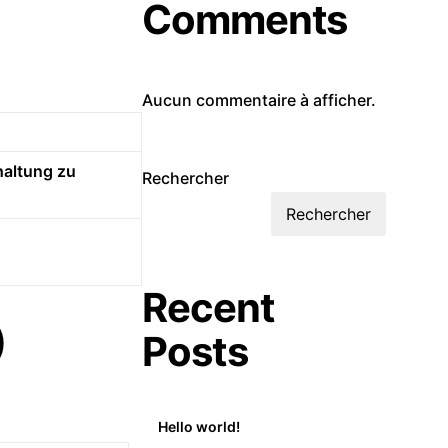
Comments
Aucun commentaire à afficher.
haltung zu
Rechercher
Rechercher
Recent
)
Posts
Hello world!