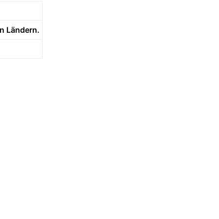
en Ländern.