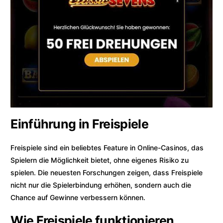
Einführung in Freispiele
Freispiele sind ein beliebtes Feature in Online-Casinos, das
Spielern die Möglichkeit bietet, ohne eigenes Risiko zu
spielen. Die neuesten Forschungen zeigen, dass Freispiele
nicht nur die Spielerbindung erhöhen, sondern auch die
Chance auf Gewinne verbessern können.
Wie Freispiele funktionieren