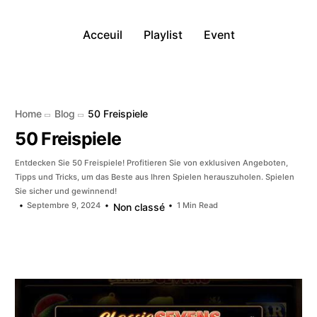
Acceuil
Playlist
Event
Home
Blog
50 Freispiele
50 Freispiele
Entdecken Sie 50 Freispiele! Profitieren Sie von exklusiven Angeboten,
Tipps und Tricks, um das Beste aus Ihren Spielen herauszuholen. Spielen
Sie sicher und gewinnend!
Septembre 9, 2024
1 Min Read
Non classé